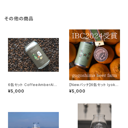
その他の商品
6缶セット CoffeeAmberAle
【Newバッチ】6缶セット Iyokan
w/cotton john coffee
IPA w/花本農園
¥5,000
¥5,000