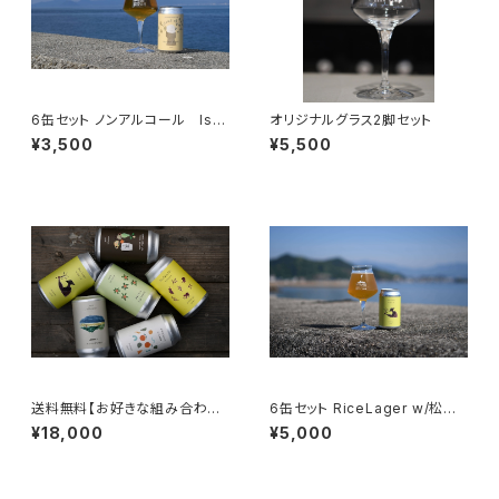
6缶セット ノンアルコール Isla
オリジナルグラス2脚セット
nd Free（アイランドフリー）
¥3,500
¥5,500
送料無料【お好きな組み合わ
6缶セット RiceLager w/松山
せ 24本セット】
三井
¥18,000
¥5,000